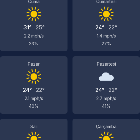
Cuma
Cumartesi
31°
25°
24°
22°
2.2 mph/s
1.4 mph/s
33%
27%
Pazar
Pazartesi
24°
22°
24°
22°
2.1 mph/s
2.7 mph/s
40%
41%
Salı
Çarşamba