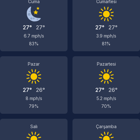
Cuma
Cumartesi
27°
27°
27°
27°
6.7 mph/s
3.9 mph/s
83%
81%
Pazar
Pazartesi
27°
26°
27°
26°
8 mph/s
5.2 mph/s
79%
70%
Salı
Çarşamba