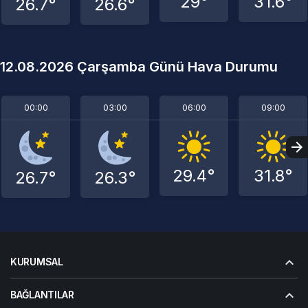
29°
31.6°
26.7°
26.6°
12.08.2026 Çarşamba Günü Hava Durumu
00:00
03:00
06:00
09:00
29.4°
31.8°
26.7°
26.3°
KURUMSAL
BAĞLANTILAR