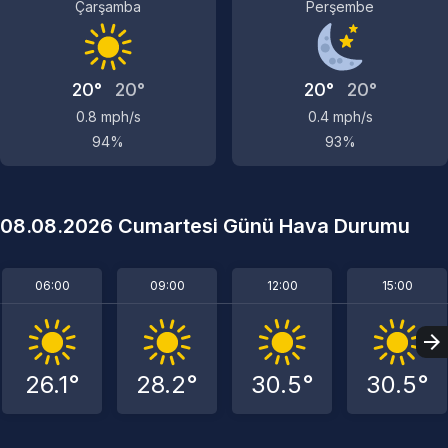
Çarşamba
Perşembe
20°
20°
20°
20°
0.8 mph/s
0.4 mph/s
94%
93%
08.08.2026 Cumartesi Günü Hava Durumu
06:00
09:00
12:00
15:00
26.1°
28.2°
30.5°
30.5°