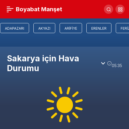
Boyabat Manşet
ADAPAZARI
AKYAZI
ARIFIYE
ERENLER
FERI
Sakarya için Hava
05:35
Durumu