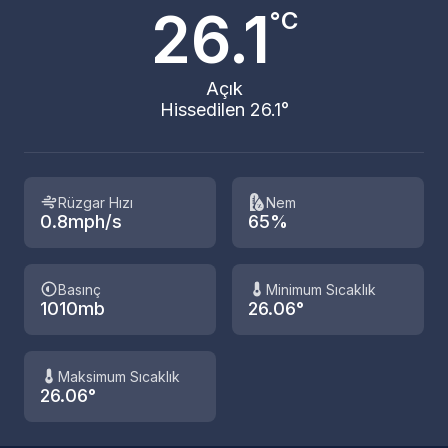
26.1
°C
Açık
Hissedilen 26.1°
Rüzgar Hızı
Nem
0.8mph/s
65%
Basınç
Minimum Sıcaklık
1010mb
26.06°
Maksimum Sıcaklık
26.06°