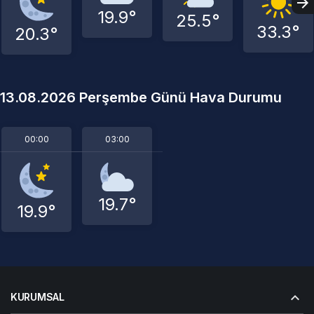
19.9°
25.5°
33.3°
20.3°
13.08.2026 Perşembe Günü Hava Durumu
00:00
03:00
19.7°
19.9°
KURUMSAL