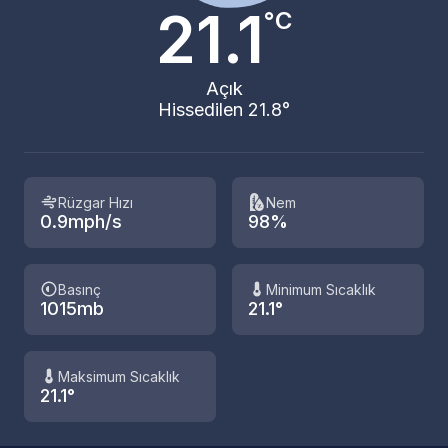
21.1
°C
Açık
Hissedilen 21.8°
Rüzgar Hızı
Nem
0.9mph/s
98%
Basınç
Minimum Sıcaklık
1015mb
21.1°
Maksimum Sıcaklık
21.1°