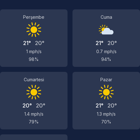
Perşembe
Cuma
21°
20°
21°
20°
1 mph/s
0.7 mph/s
98%
94%
Cumartesi
Pazar
20°
20°
21°
20°
1.4 mph/s
1.3 mph/s
79%
70%