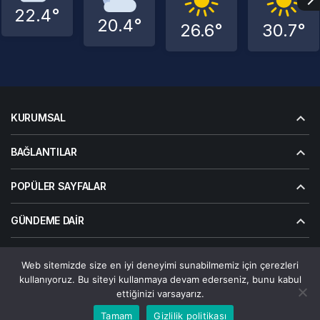
22.4°
20.4°
26.6°
30.7°
KURUMSAL
BAĞLANTILAR
POPÜLER SAYFALAR
GÜNDEME DAIR
Web sitemizde size en iyi deneyimi sunabilmemiz için çerezleri
© Telif Hakkı 2026, Tüm Hakları Saklıdır | Alanalp İnternet
kullanıyoruz. Bu siteyi kullanmaya devam ederseniz, bunu kabul
Çözümler
ettiğinizi varsayarız.
Çerez Politikası
Gizlilik Politikası
Hakkımızda
Bize Ulaşın
Bu web sitesinde en iyi deneyimi yaşamanızı sağlamak
Tamam
Gizlilik politikası
Kabul