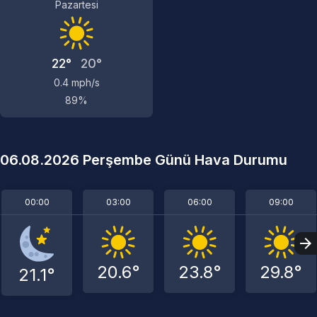
Pazartesi
22°
20°
0.4 mph/s
89%
06.08.2026 Perşembe Günü Hava Durumu
00:00
03:00
06:00
09:00
20.6°
23.8°
29.8°
21.1°