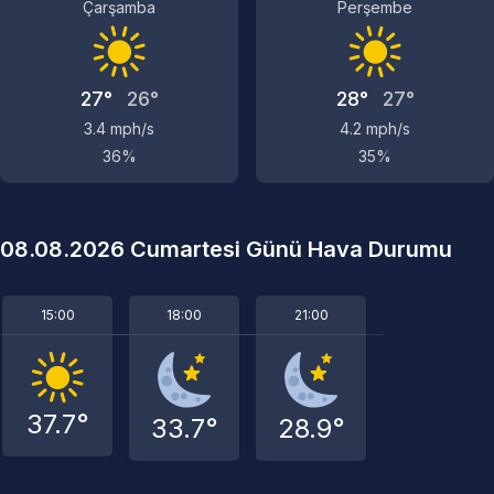
Çarşamba
Perşembe
27°
26°
28°
27°
3.4 mph/s
4.2 mph/s
36%
35%
08.08.2026 Cumartesi Günü Hava Durumu
15:00
18:00
21:00
37.7°
33.7°
28.9°