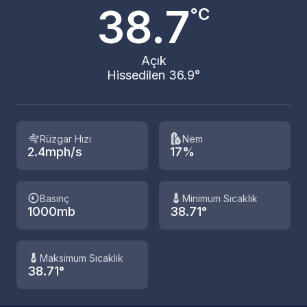
38.7
°C
Açık
Hissedilen 36.9°
Rüzgar Hızı
Nem
2.4mph/s
17%
Basınç
Minimum Sıcaklık
1000mb
38.71°
Maksimum Sıcaklık
38.71°