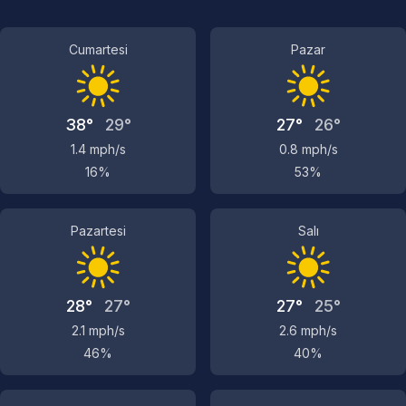
Cumartesi
Pazar
38°
29°
27°
26°
1.4 mph/s
0.8 mph/s
16%
53%
Pazartesi
Salı
28°
27°
27°
25°
2.1 mph/s
2.6 mph/s
46%
40%