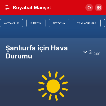
Boyabat Manşet
AKÇAKALE
BIRECIK
BOZOVA
CEYLANPINAR
Şanlıurfa için Hava
12:00
Durumu