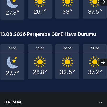
26.1°
33°
37.5°
27.3°
13.08.2026 Perşembe Günü Hava Durumu
00:00
03:00
06:00
09:00
26.8°
32.5°
37.2°
27.7°
KURUMSAL