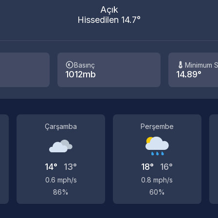
Açık
Hissedilen 14.7°
Basınç
Minimum S
1012mb
14.89°
Çarşamba
Perşembe
14°
13°
18°
16°
0.6 mph/s
0.8 mph/s
86%
60%