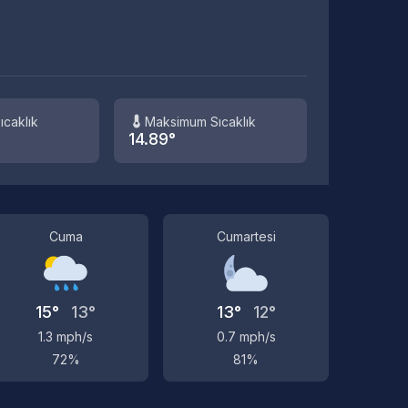
ıcaklık
Maksimum Sıcaklık
14.89°
Cuma
Cumartesi
15°
13°
13°
12°
1.3 mph/s
0.7 mph/s
72%
81%