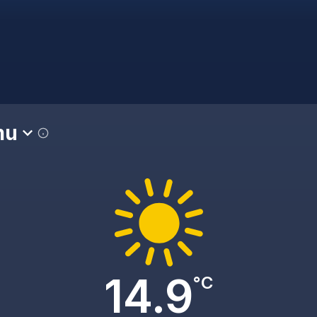
mu
14.9
°C