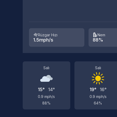
Rüzgar Hızı
Nem
1.5mph/s
88%
Salı
Salı
15°
14°
19°
16°
0.9 mph/s
0.9 mph/s
88%
64%