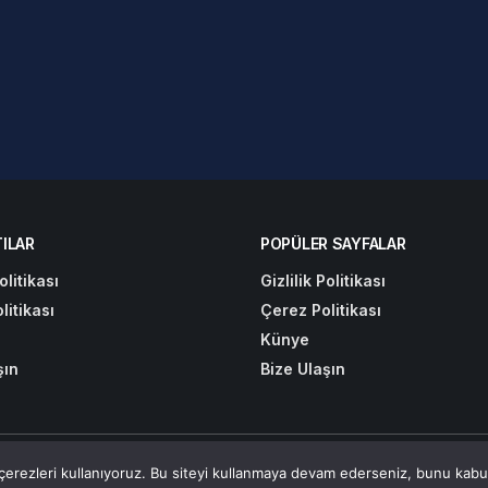
ILAR
POPÜLER SAYFALAR
olitikası
Gizlilik Politikası
litikası
Çerez Politikası
Künye
şın
Bize Ulaşın
rnet Çözümler
Çerez Politikası
Gizlilik P
erezleri kullanıyoruz. Bu siteyi kullanmaya devam ederseniz, bunu kabul 