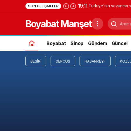
19:11
Türkiye’nin savunma s
SON GELIŞMELER
Yıldırımhan’a uzanan 
Boyabat Manşet
Boyabat
Sinop
Gündem
Güncel
BEŞIRI
GERCÜŞ
HASANKEYF
KOZL