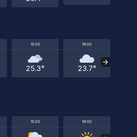
15:00
18:00
2
25.3°
23.7°
19
15:00
18:00
2