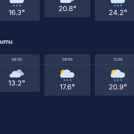
20.8°
16.3°
24.2°
rumu
06:00
09:00
12:00
13.2°
17.6°
20.9°