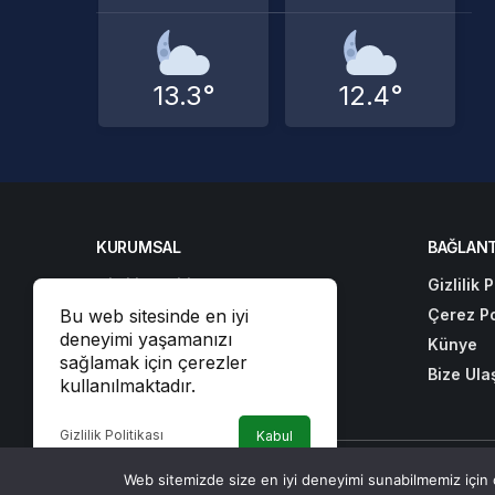
13.3°
12.4°
KURUMSAL
BAĞLANT
Gizlilik Politikası
Gizlilik P
Çerez Politikası
Çerez Po
Bu web sitesinde en iyi
deneyimi yaşamanızı
Künye
Künye
sağlamak için çerezler
Bize Ulaşın
Bize Ula
kullanılmaktadır.
Gizlilik Politikası
Kabul
© Telif Hakkı 2026, Tüm Hakları Saklıdır | Alanalp İnte
Web sitemizde size en iyi deneyimi sunabilmemiz için ç