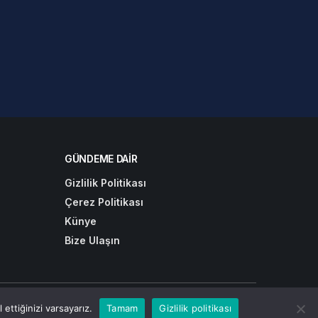
GÜNDEME DAIR
Gizlilik Politikası
Çerez Politikası
Künye
Bize Ulaşın
olitikası
Hakkımızda
Bize Ulaşın
ettiğinizi varsayarız.
Tamam
Gizlilik politikası