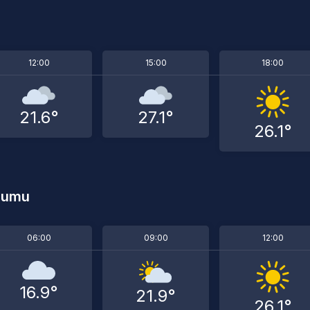
12:00
15:00
18:00
21.6°
27.1°
26.1°
rumu
06:00
09:00
12:00
16.9°
21.9°
26.1°