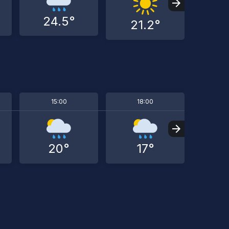
24.5°
21.2°
16
15:00
18:00
2
20°
17°
14