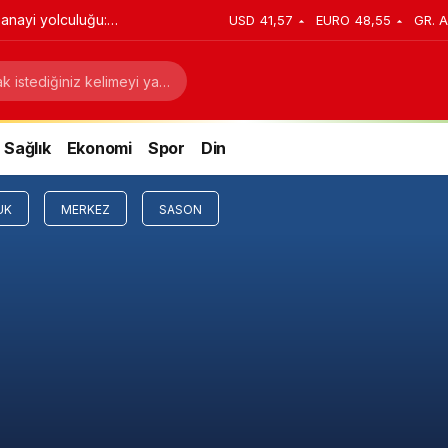
anayi yolculuğu:
USD
41,57
EURO
48,55
GR. A
stratejik dönüşüm
Sağlık
Ekonomi
Spor
Din
UK
MERKEZ
SASON