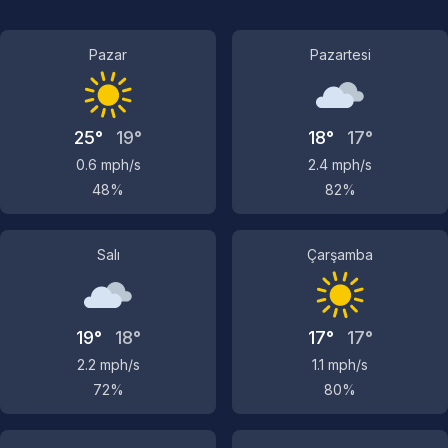
Pazar
Pazartesi
25°
19°
18°
17°
0.6 mph/s
2.4 mph/s
48%
82%
Salı
Çarşamba
19°
18°
17°
17°
2.2 mph/s
1.1 mph/s
72%
80%