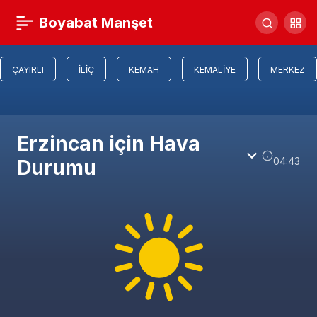
Boyabat Manşet
ÇAYIRLI
İLIÇ
KEMAH
KEMALIYE
MERKEZ
Erzincan için Hava
04:43
Durumu