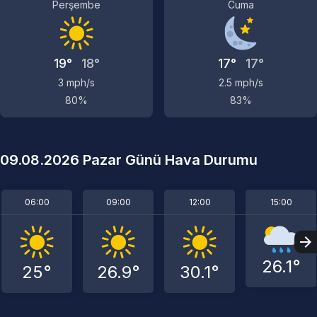
Perşembe
Cuma
19°
18°
17°
17°
3 mph/s
2.5 mph/s
80%
83%
09.08.2026 Pazar Günü Hava Durumu
06:00
09:00
12:00
15:00
26.1°
25°
26.9°
30.1°