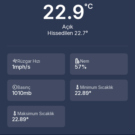
22.9
°C
Açık
Hissedilen 22.7°
Rüzgar Hızı
Nem
1mph/s
57%
Basınç
Minimum Sıcaklık
1010mb
22.89°
Maksimum Sıcaklık
22.89°