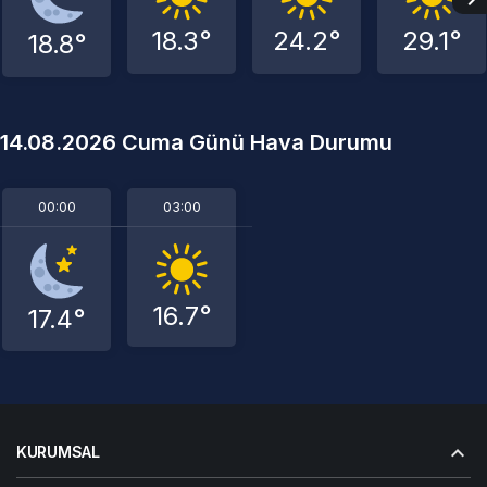
18.3°
24.2°
29.1°
18.8°
14.08.2026 Cuma Günü Hava Durumu
00:00
03:00
16.7°
17.4°
KURUMSAL