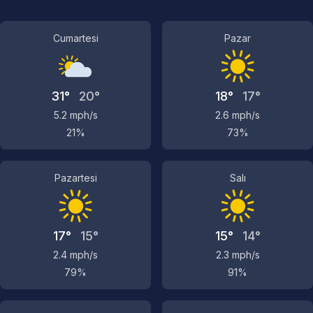
Cumartesi
Pazar
31°
20°
18°
17°
5.2 mph/s
2.6 mph/s
21%
73%
Pazartesi
Salı
17°
15°
15°
14°
2.4 mph/s
2.3 mph/s
79%
91%