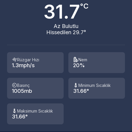
31.7
°C
Az Bulutlu
Hissedilen 29.7°
Rüzgar Hızı
Nem
1.3mph/s
20%
Basınç
Minimum Sıcaklık
1005mb
31.66°
Maksimum Sıcaklık
31.66°