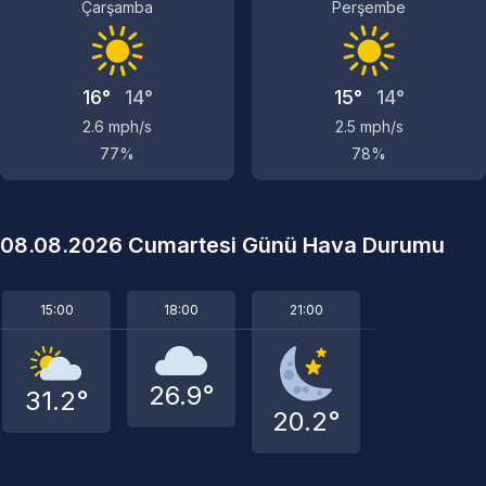
Çarşamba
Perşembe
16°
14°
15°
14°
2.6 mph/s
2.5 mph/s
77%
78%
08.08.2026 Cumartesi Günü Hava Durumu
15:00
18:00
21:00
26.9°
31.2°
20.2°