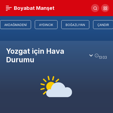
Boyabat Manşet
AKDAĞMADENI
AYDINCIK
BOĞAZLIYAN
ÇANDIR
Yozgat için Hava
13:03
Durumu