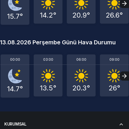
14.2°
20.9°
26.6°
15.7°
13.08.2026 Perşembe Günü Hava Durumu
00:00
03:00
06:00
09:00
13.5°
20.3°
26°
14.7°
KURUMSAL