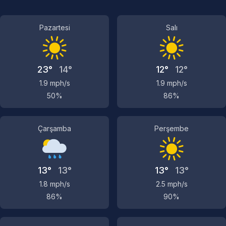
Pazartesi
Salı
23°
14°
12°
12°
1.9 mph/s
1.9 mph/s
50%
86%
Çarşamba
Perşembe
13°
13°
13°
13°
1.8 mph/s
2.5 mph/s
86%
90%