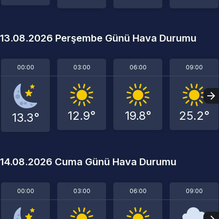
13.08.2026 Perşembe Günü Hava Durumu
00:00
03:00
06:00
09:00
12.9°
19.8°
25.2°
13.3°
14.08.2026 Cuma Günü Hava Durumu
00:00
03:00
06:00
09:00