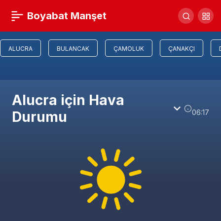
Boyabat Manşet
ALUCRA
BULANCAK
ÇAMOLUK
ÇANAKÇI
Alucra için Hava
06:17
Durumu