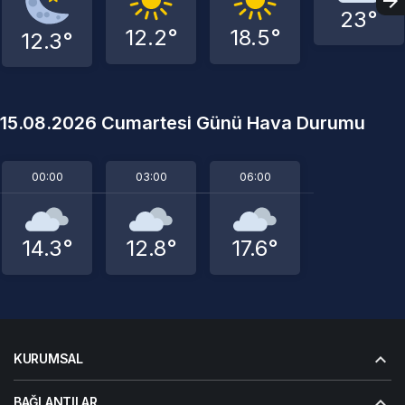
23°
12.2°
18.5°
12.3°
15.08.2026 Cumartesi Günü Hava Durumu
00:00
03:00
06:00
14.3°
12.8°
17.6°
KURUMSAL
BAĞLANTILAR