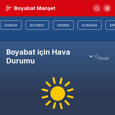
Boyabat Manşet
AYANCIK
BOYABAT
DIKMEN
DURAĞAN
ER
Boyabat için Hava
04:44
Durumu