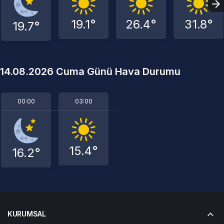
19.1°
26.4°
31.8°
19.7°
14.08.2026 Cuma Günü Hava Durumu
00:00
03:00
15.4°
16.2°
KURUMSAL