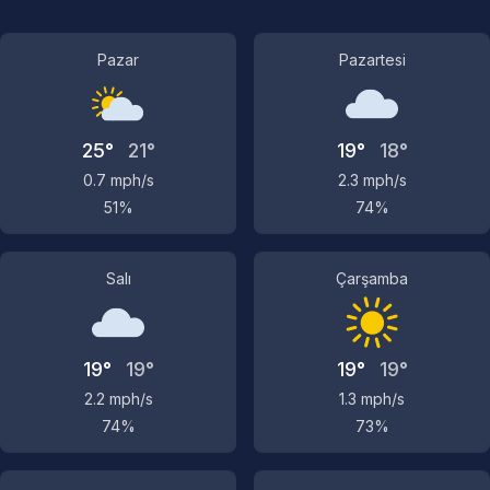
Pazar
Pazartesi
25°
21°
19°
18°
0.7 mph/s
2.3 mph/s
51%
74%
Salı
Çarşamba
19°
19°
19°
19°
2.2 mph/s
1.3 mph/s
74%
73%