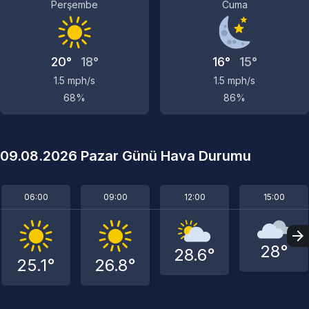
Perşembe
Cuma
20°
18°
16°
15°
1.5 mph/s
1.5 mph/s
68%
86%
09.08.2026 Pazar Günü Hava Durumu
06:00
09:00
12:00
15:00
28°
28.6°
25.1°
26.8°