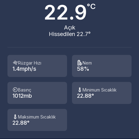
22.9
°C
Açık
Hissedilen 22.7°
Rüzgar Hızı
Nem
1.4mph/s
58%
Basınç
Minimum Sıcaklık
1012mb
22.88°
Maksimum Sıcaklık
22.88°